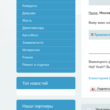
Анекдоты
Ныне:
House
Девушки
Жесть
Вижу микс и
Демотиваторы
Треклист
Авто-Мото
Знаменитости
Интересное
__________
Разное
Важнецкого 
Ремонт и отделка
Hell Yeah!! 
Коментариев:(
Топ новостей
Поделит
Наши партнеры
Уважаемы