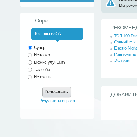
Мы реко
Опрос
РЕКОМЕН
Как вам сайт?
ТОП 100 Dan
Сочный mix 
^
Супер
Electro Nig
Рингтоны дл
Неплохо
Экстрим
Можно улучшить
Так себе
Не очень
Голосовать
ДОБАВИТ
Результаты опроса