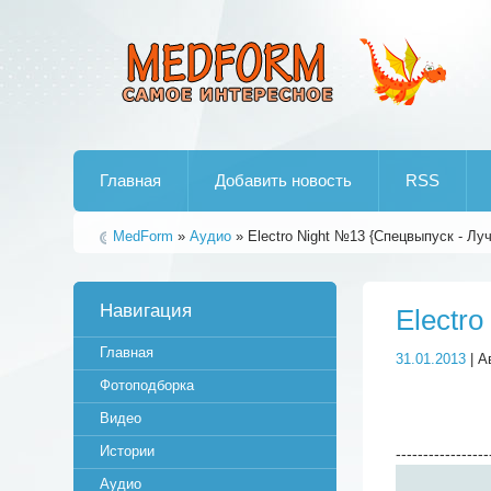
Лучшие рипы от jumo aka end
Главная
Добавить новость
RSS
MedForm
»
Аудио
» Electro Night №13 {Спецвыпуск - Лу
Навигация
Electr
Главная
31.01.2013
| А
Фотоподборка
Видео
Истории
-----------------
Аудио