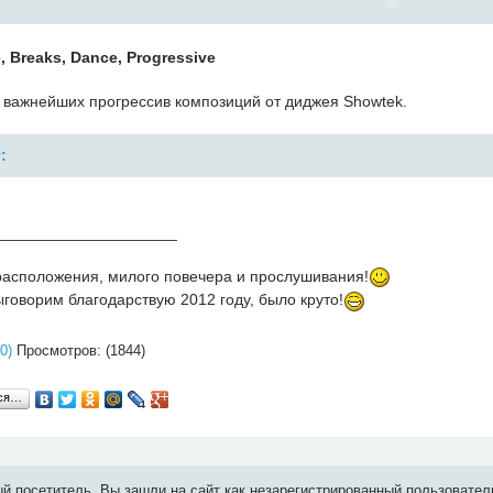
, Breaks, Dance, Progressive
з важнейших прогрессив композиций от диджея Showtek.
:
_____________________
расположения, милого повечера и прослушивания!
Выговорим благодарствую 2012 году, было круто!
0)
Просмотров: (1844)
ься…
й посетитель, Вы зашли на сайт как незарегистрированный пользовател