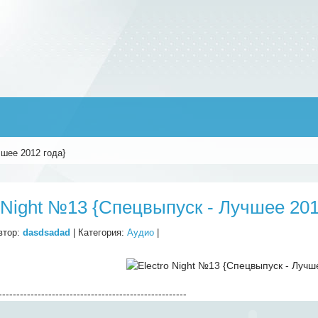
чшее 2012 года}
o Night №13 {Спецвыпуск - Лучшее 201
втор:
dasdsadad
| Категория:
Аудио
|
-----------------------------------------------------