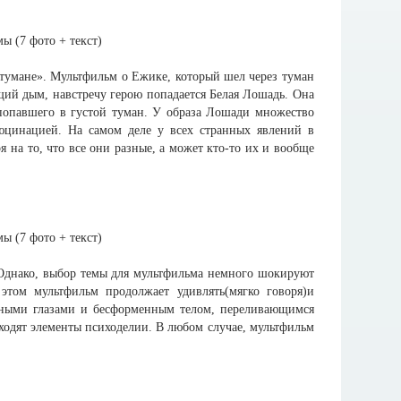
тумане». Мультфильм о Ежике, который шел через туман
щий дым, навстречу герою попадается Белая Лошадь. Она
, попавшего в густой туман. У образа Лошади множество
юцинацией. На самом деле у всех странных явлений в
 на то, что все они разные, а может кто-то их и вообще
 Однако, выбор темы для мультфильма немного шокируют
этом мультфильм продолжает удивлять(мягко говоря)и
льными глазами и бесформенным телом, переливающимся
ходят элементы психоделии. В любом случае, мультфильм