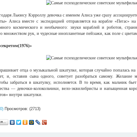
годаря Льюису Кэрроллу девочка с именем Алиса уже сразу ассоциирует
еты» Алиса вместе с экспедицией отправляется на корабле «Пегас» н
много космического и необычного: звуки кораблей и роботов, стран
го множеством рук, и чудесные инопланетные пейзажи, как поле с цвета
секретом(1976)»
рашивает отца о музыкальной шкатулке, которая случайно попалась на г
рет, и, оставив сына одного, советует разобраться самому. Желание м
тобы забраться в шкатулку, исполняется. В то время, как мальчик бь
ества — девочки-колокольчики, вело-эквилибристы и напыщенная коро
тов» внутри шкатулки.
0)
Просмотров: (2713)
ься…