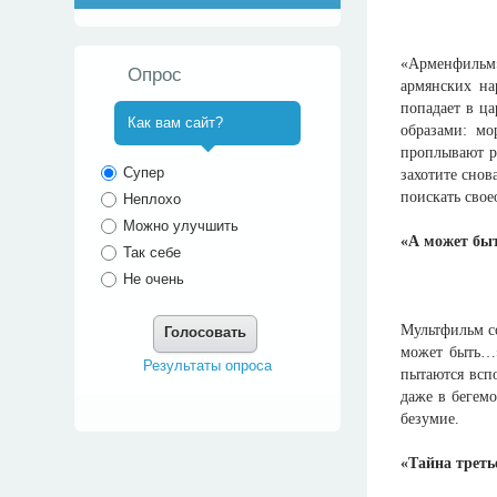
«Арменфильм»
Опрос
армянских на
попадает в ца
Как вам сайт?
образами: мо
проплывают р
^
Супер
захотите снов
поискать свое
Неплохо
Можно улучшить
«А может быт
Так себе
Не очень
Мультфильм со
Голосовать
может быть…»
Результаты опроса
пытаются вспо
даже в бегемо
безумие.
«Тайна треть