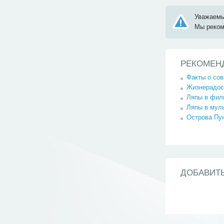
Уважаемы
Мы реко
РЕКОМЕН
Факты о со
Жизнерадос
Ляпы в филь
Ляпы в мул
Острова Пун
ДОБАВИТ