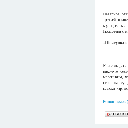
Наверное, бла
третьей план
мультфильме 
Громозека с е
«Шкатулка с 
Мальчик рассп
какой-то сек
маленьким, ч
странные сущ
пляски «артис
Коментариев:(
Поделит