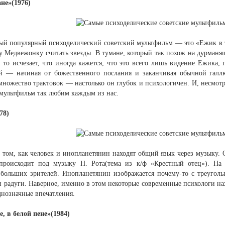
не»(1976)
ый популярный психоделический советский мультфильм — это «Ежик в 
у Медвежонку считать звезды. В тумане, который так похож на дурманя
, то исчезает, что иногда кажется, что это всего лишь видение Ежика
й — начиная от божественного послания и заканчивая обычной галл
ножество трактовок — настолько он глубок и психологичен. И, несмотря
 мультфильм так любим каждым из нас.
78)
 том, как человек и инопланетянин находят общий язык через музыку.
роисходит под музыку Н. Рота(тема из к/ф «Крестный отец»). На 
 больших зрителей. Инопланетянин изображается почему-то с треуго
 радуги. Наверное, именно в этом некоторые современные психологи на
днозначные впечатления.
, в белой пене»(1984)