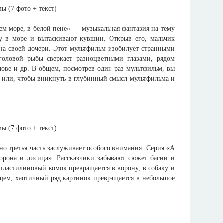
м море, в белой пене» — музыкальная фантазия на тему
у в море и вытаскивают кувшин. Открыв его, мальчик
 на своей дочери. Этот мультфильм изобилует странными
 головой рыбы сверкает разноцветными глазами, рядом
ове и др. В общем, посмотрев один раз мультфильм, вы
и, или, чтобы вникнуть в глубинный смысл мультфильма и
но третья часть заслуживает особого внимания. Серия «А
рона и лисица». Рассказчики забывают сюжет басни и
 пластилиновый комок превращается в ворону, в собаку и
бщем, хаотичный ряд картинок превращается в небольшое