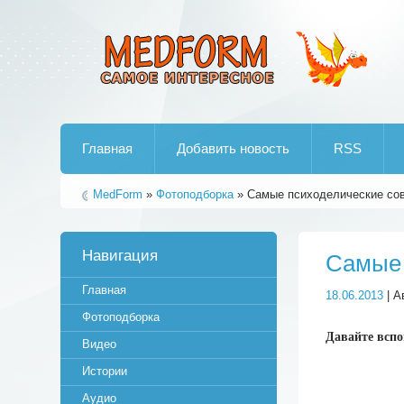
Лучшие рипы от jumo aka end
Главная
Добавить новость
RSS
MedForm
»
Фотоподборка
» Самые психоделические сов
Навигация
Самые 
Главная
18.06.2013
| А
Фотоподборка
Давайте вспо
Видео
Истории
Аудио