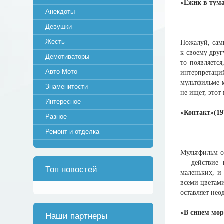
«Ежик в тума
Анекдоты
Девушки
Жесть
Пожалуй, сам
к своему друг
Демотиваторы
то появляется
Авто-Мото
интерпретаци
мультфильме м
Знаменитости
не ищет, этот
Интересное
«Контакт»(19
Разное
Ремонт и отделка
Мультфильм о
— действие п
Топ новостей
маленьких, и
всеми цветами
оставляет нео
«В синем море
Наши партнеры