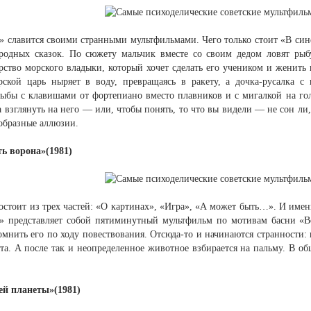
 славится своими странными мультфильмами. Чего только стоит «В сине
родных сказок. По сюжету мальчик вместе со своим дедом ловят рыб
рство морского владыки, который хочет сделать его учеником и женить
рской царь ныряет в воду, превращаясь в ракету, а дочка-русалка с
ыбы с клавишами от фортепиано вместо плавников и с мигалкой на гол
а взглянуть на него — или, чтобы понять, то что вы видели — не сон л
образные аллюзии.
ь ворона»(1981)
стоит из трех частей: «О картинах», «Игра», «А может быть…». И имен
 представляет собой пятиминутный мультфильм по мотивам басни «Во
мнить его по ходу повествования. Отсюда-то и начинаются странности:
та. А после так и неопределенное животное взбирается на пальму. В о
ей планеты»(1981)