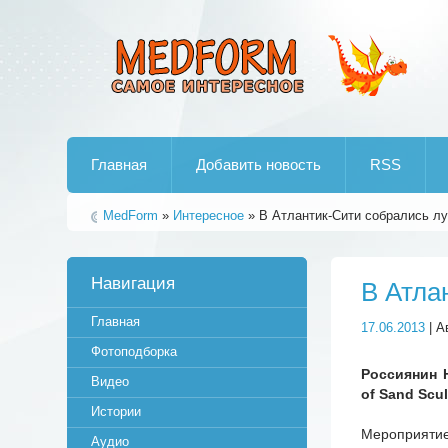
Лучшие рипы от jumo aka end
Главная
Добавить новость
RSS
MedForm
»
Интересное
» В Атлантик-Сити собрались л
Навигация
В Атла
Главная
17.06.2013
| А
Фотоподборка
Россиянин 
Видео
of Sand Scu
Истории
Мероприятие
Аудио