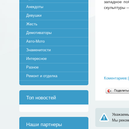
западное по
Анекдоты
скульптуры 
Девушки
Жесть
Демотиваторы
Авто-Мото
Знаменитости
Интересное
Разное
Ремонт и отделка
Коментариев:(
Поделит
Топ новостей
Уважаемы
Мы реко
Наши партнеры