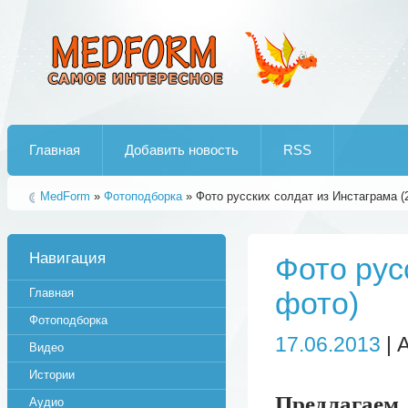
Лучшие рипы от jumo aka end
Главная
Добавить новость
RSS
MedForm
»
Фотоподборка
» Фото русских солдат из Инстаграма (
Навигация
Фото рус
Главная
фото)
Фотоподборка
17.06.2013
| 
Видео
Истории
Предлагае
Аудио