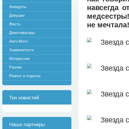
навсегда о
Анекдоты
медсестры!
Девушки
не мечтала!
Жесть
Демотиваторы
Авто-Мото
Знаменитости
Интересное
Разное
Ремонт и отделка
Топ новостей
Наши партнеры