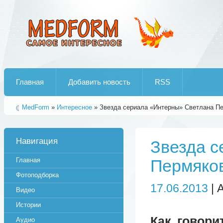
Лучшие рипы от jumo aka end
Главная
Добавить новость
RSS
MedForm
»
Интересное
» Звезда сериала «Интерны» Светлана П
Навигация
Звезда с
Главная
Пермяко
Фотоподборка
17.06.2013
| 
Видео
Истории
Как говори
Аудио