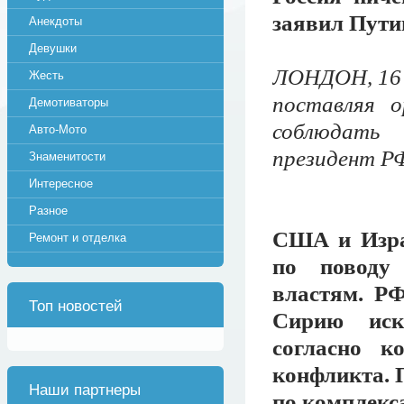
заявил Пути
Анекдоты
Девушки
ЛОНДОН, 16 
Жесть
поставляя 
Демотиваторы
соблюдать
Авто-Мото
президент Р
Знаменитости
Интересное
Разное
США и Изра
Ремонт и отделка
по поводу 
властям. РФ
Топ новостей
Сирию искл
согласно к
конфликта. 
Наши партнеры
по комплекс