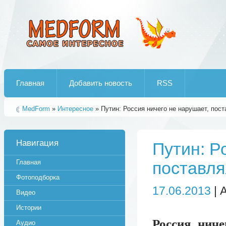
Лучшие рипы от jumo aka end
Главная
Добавить новость
RSS
MedForm
»
Интересное
» Путин: Россия ничего не нарушает, пос
Навигация
Путин: Р
Главная
поставля
Фотоподборка
17.06.2013
| 
Видео
Истории
Россия ниче
Аудио