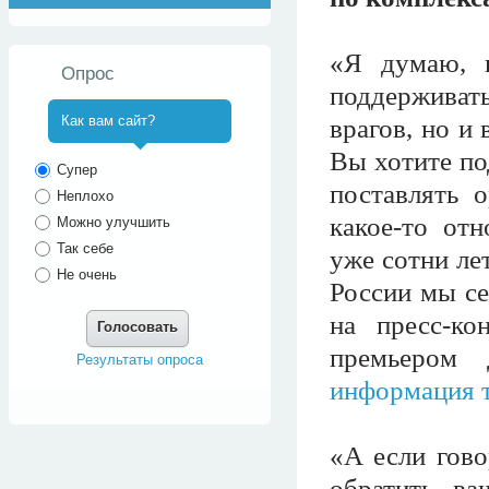
«Я думаю, в
Опрос
поддерживат
Как вам сайт?
врагов, но и
Вы хотите по
^
Супер
поставлять 
Неплохо
какое-то от
Можно улучшить
Так себе
уже сотни ле
Не очень
России мы се
на пресс-ко
Голосовать
премьером 
Результаты опроса
информация 
«А если гово
обратить ва