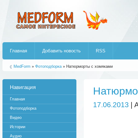
Лучшие рипы от jumo aka end
Главная
Добавить новость
RSS
MedForm
»
Фотоподборка
» Натюрморты с хомяками
Навигация
Натюрмо
Главная
17.06.2013
| 
Фотоподборка
Видео
Истории
Аудио