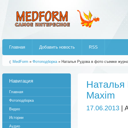
Лучшие рипы от jumo aka end
Главная
Добавить новость
RSS
MedForm
»
Фотоподборка
» Наталья Рудова в фото съемке журн
Навигация
Наталья 
Главная
Maxim
Фотоподборка
17.06.2013
| 
Видео
Истории
Аудио