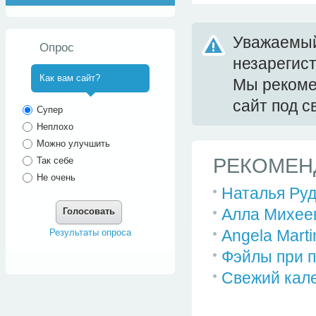
Уважаемый
Опрос
незарегис
Как вам сайт?
Мы реком
сайт под 
^
Супер
Неплохо
Можно улучшить
РЕКОМЕН
Так себе
Не очень
Наталья Руд
Алла Михее
Голосовать
Angela Marti
Результаты опроса
Фэйлы при п
Свежий кале