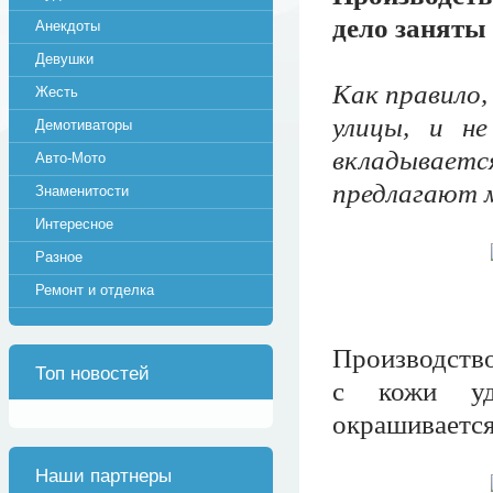
дело заняты
Анекдоты
Девушки
Как правило,
Жесть
улицы, и н
Демотиваторы
вкладывает
Авто-Мото
предлагают 
Знаменитости
Интересное
Разное
Ремонт и отделка
Производств
Топ новостей
с кожи уда
окрашивается
Наши партнеры