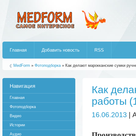
Лучшие рипы от jumo aka end
Главная
Добавить новость
RSS
MedForm
»
Фотоподборка
» Как делают марокканские сумки ручно
Навигация
Как дела
Главная
работы (
Фотоподборка
16.06.2013
| 
Видео
Истории
Производств
Аудио