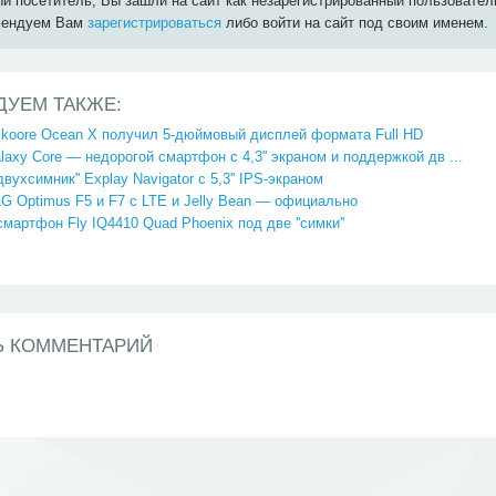
й посетитель, Вы зашли на сайт как незарегистрированный пользовател
мендуем Вам
зарегистрироваться
либо войти на сайт под своим именем.
ДУЕМ ТАКЖЕ:
koore Ocean X получил 5-дюймовый дисплей формата Full HD
axy Core — недорогой смартфон c 4,3'' экраном и поддержкой дв ...
вухсимник'' Explay Navigator с 5,3'' IPS-экраном
 Optimus F5 и F7 с LTE и Jelly Bean — официально
 смартфон Fly IQ4410 Quad Phoenix под две ''симки''
Ь КОММЕНТАРИЙ