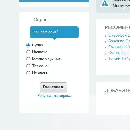
Уважаемы
Мы реко
Опрос
РЕКОМЕН
Как вам сайт?
Смартфон E
Samsung Gal
^
Супер
Смартфон-''д
Неплохо
Сматфоны LG
Тонкий 4,7''
Можно улучшить
Так себе
Не очень
Голосовать
ДОБАВИТ
Результаты опроса