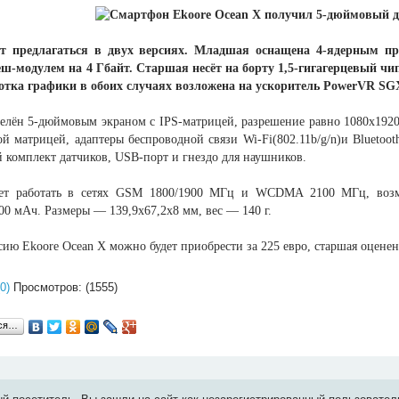
ет предлагаться в двух версиях. Младшая оснащена 4-ядерным про
ш-модулем на 4 Гбайт. Старшая несёт на борту 1,5-гигагерцевый чи
отка графики в обоих случаях возложена на ускоритель PowerVR SG
елён 5-дюймовым экраном с IPS-матрицей, разрешение равно 1080х1920 
й матрицей, адаптеры беспроводной связи Wi-Fi(802.11b/g/n)и Bluetoo
 комплект датчиков, USB-порт и гнездо для наушников.
ет работать в сетях GSM 1800/1900 МГц и WCDMA 2100 МГц, возмож
000 мАч. Размеры — 139,9х67,2х8 мм, вес — 140 г.
ю Ekoore Ocean X можно будет приобрести за 225 евро, старшая оценена
0)
Просмотров: (1555)
ься…