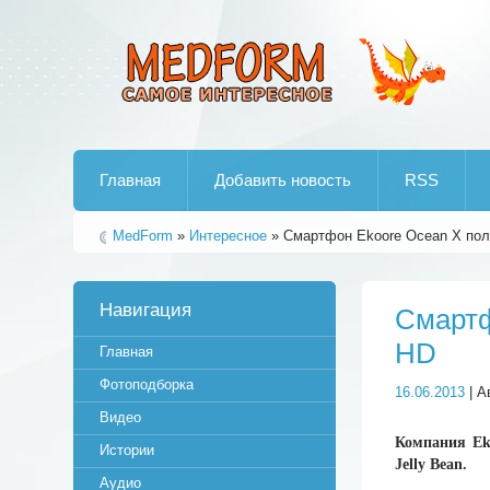
Лучшие рипы от jumo aka end
Главная
Добавить новость
RSS
MedForm
»
Интересное
» Смартфон Ekoore Ocean X пол
Навигация
Смартф
HD
Главная
Фотоподборка
16.06.2013
| А
Видео
Компания Ek
Истории
Jelly Bean.
Аудио