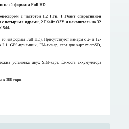
цессором с частотой 1,2 ГГц, 1 Гбайт оперативной
п с четырьмя ядрами, 2 Гбайт ОЗУ и накопитель на 32
X 544.
точек(формат Full HD). Присутствуют камеры с 2- и 12-
th 2.1, GPS-приёмник, FM-тюнер, слот для карт microSD,
на установка двух SIM-карт. Ёмкость аккумулятора
 в 300 евро.