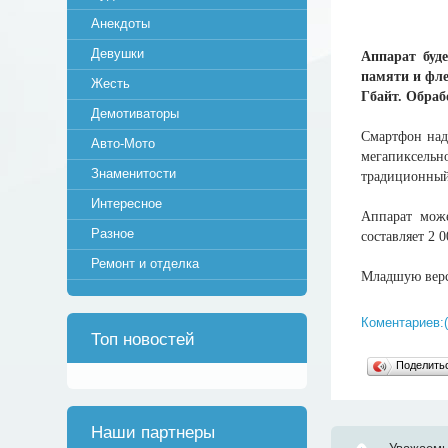
Анекдоты
Девушки
Аппарат буд
памяти и фле
Жесть
Гбайт. Обраб
Демотиваторы
Смартфон над
Авто-Мото
мегапиксельно
Знаменитости
традиционный
Интересное
Аппарат мож
Разное
составляет 2 
Ремонт и отделка
Младшую верси
Коментариев:(
Топ новостей
Поделит
Наши партнеры