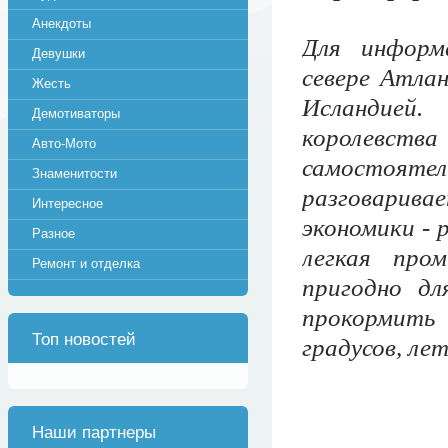
Анекдоты
Для информ
Девушки
севере Атла
Жесть
Исландией
Демотиваторы
королевст
Авто-Мото
самостоятел
Знаменитости
разговарив
Интересное
экономики - 
Разное
легкая про
Ремонт и отделка
пригодно дл
прокормить
Топ новостей
градусов, лет
Наши партнеры