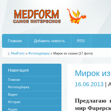
Лучшие рипы от jumo aka end
Главная
Добавить новость
RSS
MedForm
»
Фотоподборка
» Мирок из сказки (17 фото)
Навигация
Мирок из
Главная
16.06.2013
| 
Фотоподборка
Видео
Предлагаю 
Истории
мир Фарерск
Аудио