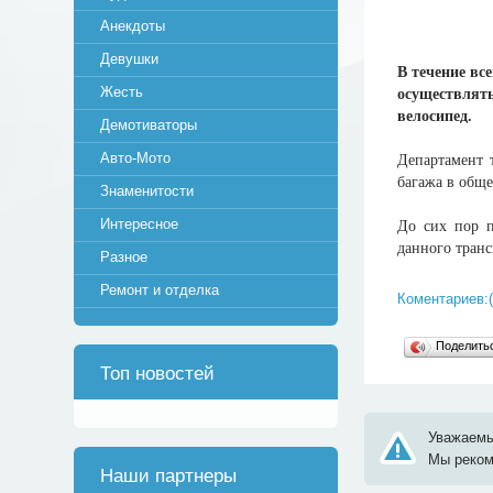
Анекдоты
Девушки
В течение вс
Жесть
осуществлять
велосипед.
Демотиваторы
Авто-Мото
Департамент 
багажа в обще
Знаменитости
Интересное
До сих пор п
данного тран
Разное
Ремонт и отделка
Коментариев:(
Поделит
Топ новостей
Уважаемы
Мы реко
Наши партнеры