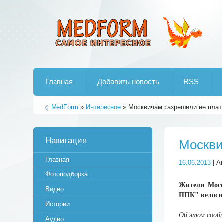
Лучшие рипы от jumo aka end
Главная
Добавить новость
RSS
MedForm
»
Интересное
» Москвичам разрешили не плати
Навигация
Москви
Главная
16.06.2013
| А
Фотоподборка
Жители Моск
Видео
ППК" велоси
Истории
Об этом сооб
Аудио