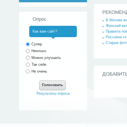
РЕКОМЕН
Опрос
В Москве во
Женский ве
Правила по
Как вам сайт?
Россияне г
^
Старые фот
Супер
Неплохо
Можно улучшить
Так себе
Не очень
ДОБАВИТ
Голосовать
Результаты опроса