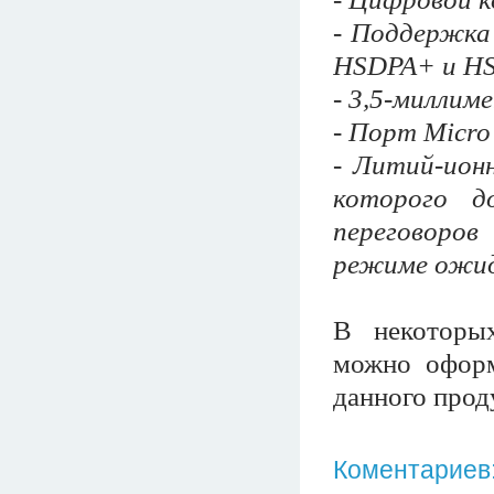
- Поддержка
HSDPA+ и H
- 3,5-миллим
- Порт Micro
- Литий-ион
которого д
переговоро
режиме ожид
В некоторых
можно оформ
данного прод
Коментариев: