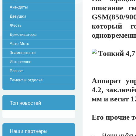
описание с
Анекдоты
GSM(850/90
Девушки
который г
Жесть
одновременн
Демотиваторы
Авто-Мото
Знаменитости
Интересное
Разное
Аппарат уп
Ремонт и отделка
4.2, заключё
мм и весит 12
Топ новостей
Его прочие 
Наши партнеры
- Четырёхъ