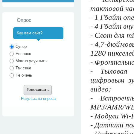
тактовой ча
- 1 Гбайт оп
Опрос
- 4 Гбайт вн
Как вам сайт?
- Слот для m
- 4,7-дюймов
^
Супер
1280 пикселе
Неплохо
- Фронтальна
Можно улучшить
Так себе
- Тыловая 
Не очень
цифровым зу
видео;
Голосовать
- Встроенн
Результаты опроса
MP3/AMR/W
- Модули Wi-F
- Датчики по
- Цифровой к