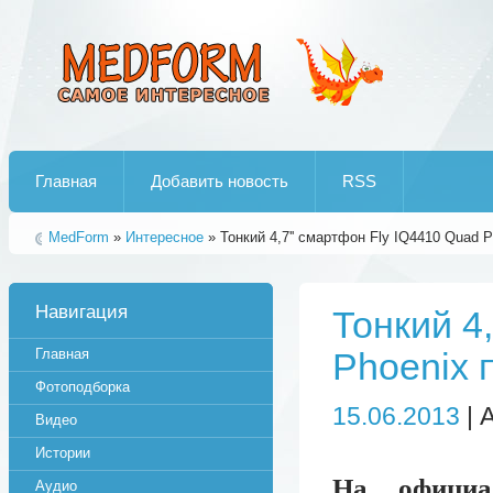
Лучшие рипы от jumo aka end
Главная
Добавить новость
RSS
MedForm
»
Интересное
» Тонкий 4,7'' смартфон Fly IQ4410 Quad Ph
Навигация
Тонкий 4
Главная
Phoenix п
Фотоподборка
15.06.2013
| 
Видео
Истории
На официа
Аудио