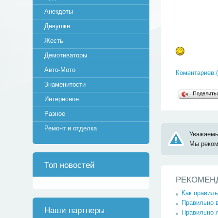
Анекдоты
Девушки
Жесть
Демотиваторы
Авто-Мото
Коментариев:(
Знаменитости
Поделит
Интересное
Разное
Ремонт и отделка
Уважаемы
Мы реко
Топ новостей
РЕКОМЕН
Как правиль
Правильно в
Наши партнеры
Правильно л