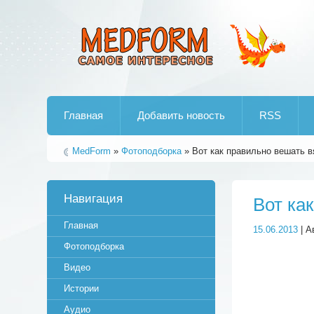
Лучшие рипы от jumo aka end
Главная
Добавить новость
RSS
MedForm
»
Фотоподборка
» Вот как правильно вешать в
Навигация
Вот ка
Главная
15.06.2013
| А
Фотоподборка
Видео
Истории
Аудио