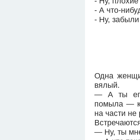
- Ну, плохие
- А что-ниб
- Ну, забыли
Одна женщи
вялый.
— А ты ег
помыла — к
на части не
Встречаются
— Ну, ты мн