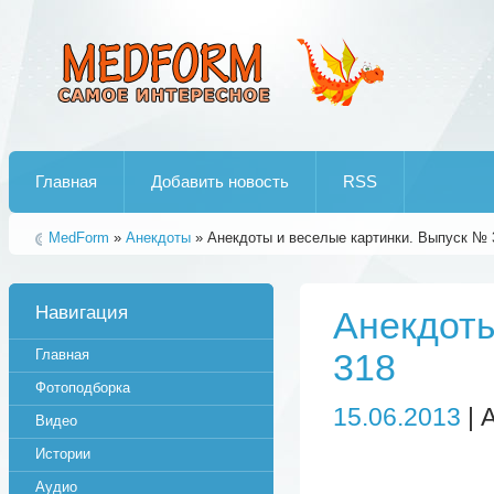
Лучшие рипы от jumo aka end
Главная
Добавить новость
RSS
MedForm
»
Анекдоты
» Анекдоты и веселые картинки. Выпуск № 
Навигация
Анекдоты
Главная
318
Фотоподборка
15.06.2013
| 
Видео
Истории
Аудио