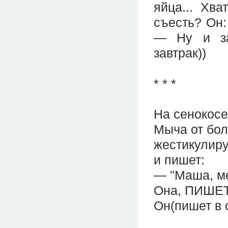
яйца... Хв
съесть? Он:
— Ну и за
завтрак))
* * *
На сенокосе
Мыча от бол
жестикулиру
и пишет:
— "Маша, ме
Она, ПИШЕТ:
Он(пишет в о