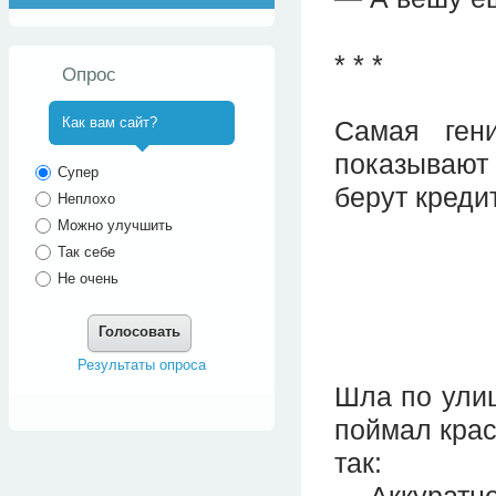
* * *
Опрос
Как вам сайт?
Самая ген
показывают
^
Супер
берут креди
Неплохо
Можно улучшить
Так себе
Не очень
Голосовать
Результаты опроса
Шла по улиц
поймал крас
так:
— Аккуратне