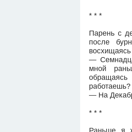
* * *
Парень с д
после бурн
восхищаясь
— Семнадца
мной рань
обращаясь 
работаешь?
— На Декабр
* * *
Раньше я 