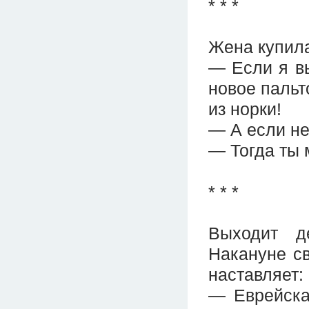
* * *
Жена купила
— Если я вы
новое пальт
из норки!
— А если не
— Тогда ты 
* * *
Выходит д
Накануне св
наставляет:
— Еврейска