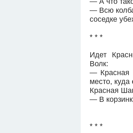
— А что так
— Всю колба
соседке уб
* * *
Идет Красн
Волк:
— Красная 
место, куда
Красная Шап
— В корзинк
* * *