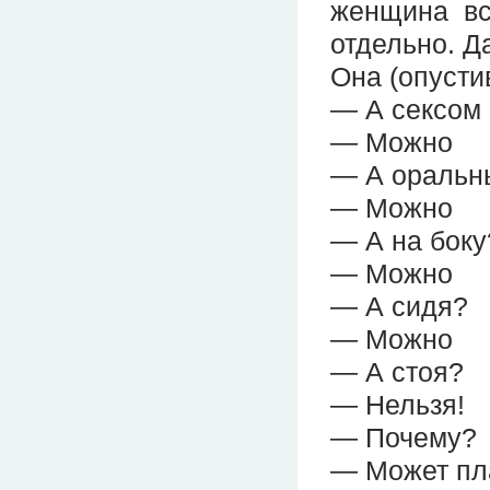
женщина вс
отдельно. Д
Она (опустив
— А сексом
— Можно
— А оральн
— Можно
— А на боку
— Можно
— А сидя?
— Можно
— А стоя?
— Нельзя!
— Почему?
— Может пла