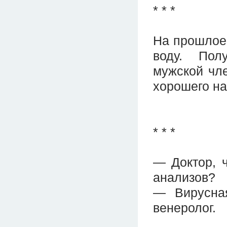
* * *
На прошлое 
воду. Пол
мужской чл
хорошего на
* * *
— Доктор, ч
анализов?
— Вирусная
венеролог.