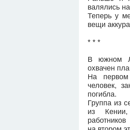
валялись на
Теперь у м
вещи аккура
* * *
В южном Л
охвачен пла
На первом
человек, з
погибла.
Группа из с
из Кении,
работников
на втором э