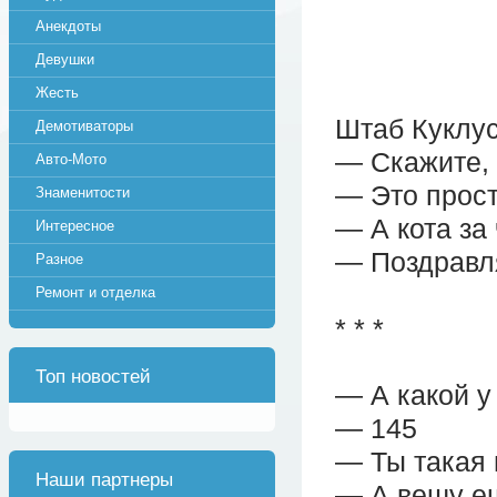
Анекдоты
Девушки
Жесть
Штаб Куклус
Демотиваторы
— Скажите, 
Авто-Мото
— Это прост
Знаменитости
— А кота за
Интересное
— Поздравл
Разное
Ремонт и отделка
* * *
Топ новостей
— А какой у
— 145
— Ты такая 
Наши партнеры
— А вешу е