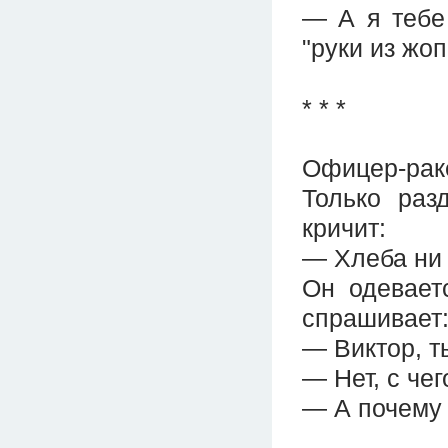
— А я тебе 
"руки из жоп
* * *
Офицер-рак
Только раз
кричит:
— Хлеба ни 
Он одевает
спрашивает
— Виктор, т
— Нет, с чег
— А почему