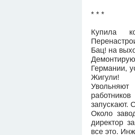
* * *
Купила к
Перенастрои
Бац! на вых
Демонтиру
Германии, ус
Жигули!
Увольняют 
работников
запускают. 
Около заво
директор за
все это. Ин