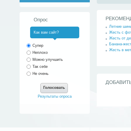
РЕКОМЕН
Опрос
Летние шин
Жесть с фот
Как вам сайт?
Жесть от де
^
Банана-жест
Супер
Жесть в мет
Неплохо
Можно улучшить
Так себе
Не очень
ДОБАВИТ
Голосовать
Результаты опроса