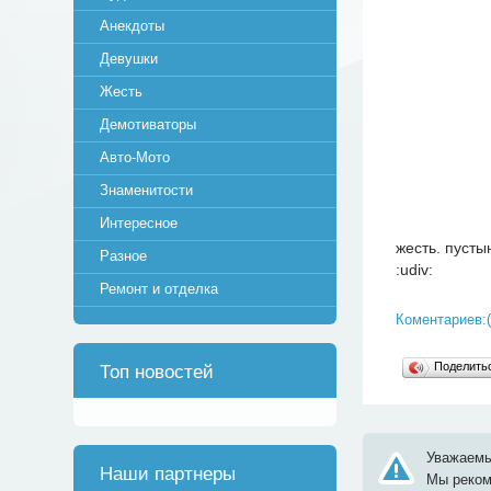
Анекдоты
Девушки
Жесть
Демотиваторы
Авто-Мото
Знаменитости
Интересное
жесть. пусты
Разное
:udiv:
Ремонт и отделка
Коментариев:(
Поделит
Топ новостей
Уважаемы
Наши партнеры
Мы реко