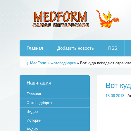
Лучшие рипы от jumo aka end
Главная
Добавить новость
RSS
MedForm
»
Фотоподборка
» Вот куда попадают отработ
Навигация
Вот ку
Главная
15.06.2013
| А
Фотоподборка
Видео
Истории
Аудио