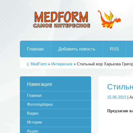
Лучшие рипы от jumo aka end
Главная
Добавить новость
RSS
MedForm
»
Интересное
» Стильный мэр Харькова Григо
Навигация
Стильн
Главная
15.06.2013
| А
Фотоподборка
Предлагаю ва
Видео
Истории
Аудио