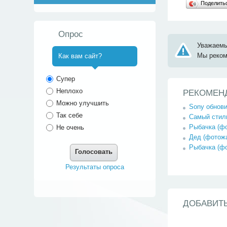
Поделит
Опрос
Уважаемы
Мы реко
Как вам сайт?
^
Супер
Неплохо
РЕКОМЕН
Можно улучшить
Sony обнови
Так себе
Самый стиль
Рыбачка (ф
Не очень
Дед (фотож
Рыбачка (ф
Голосовать
Результаты опроса
ДОБАВИТ