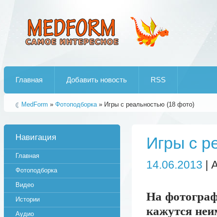
Лучшие рипы от jumo aka end
Главная
Добавить новость
RSS
MedForm
»
Фотоподборка
» Игры с реальностью (18 фото)
Навигация
Игры с р
Главная
14.06.2013
| 
Фотоподборка
Видео
На фотограф
Истории
кажутся неи
Аудио