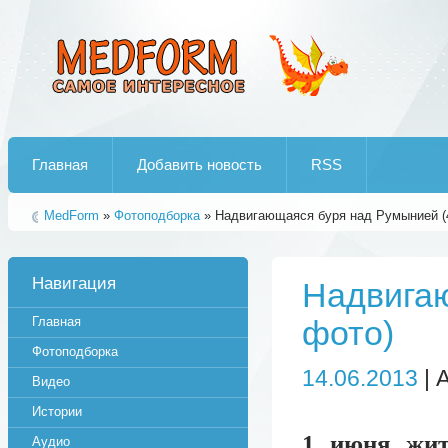
Лучшие рипы от jumo aka end
Главная
Добавить новость
RSS
MedForm
»
Фотоподборка
» Надвигающаяся буря над Румынией (
Навигация
Надвигаю
Главная
фото)
Фотоподборка
14.06.2013
| 
Видео
Истории
1 июня жит
Аудио