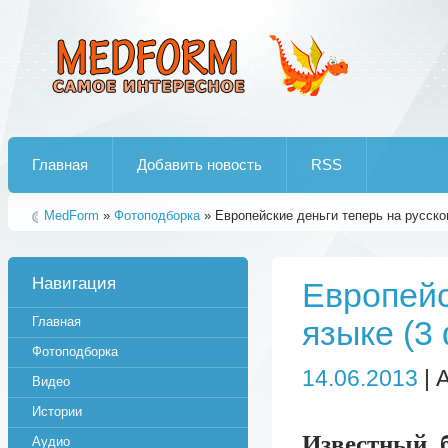
Лучшие рипы от jumo aka end
Главная
Добавить новость
RSS
MedForm
»
Фотоподборка
» Европейские деньги теперь на русско
Навигация
Европейс
Главная
языке (3
Фотоподборка
14.06.2013
| 
Видео
Истории
Известный 
Аудио