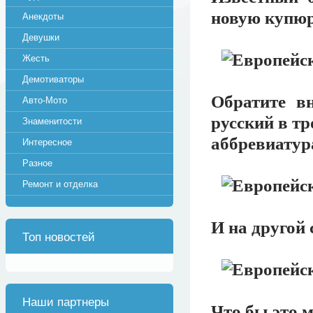
новую купюру
Анекдоты
Девушки
Жесть
Демотиваторы
Обратите в
Авто-Мото
русский в т
Знаменитости
аббревиатур
Интересное
Разное
Ремонт и отделка
И на другой 
Топ новостей
Наши партнеры
Что бы это м