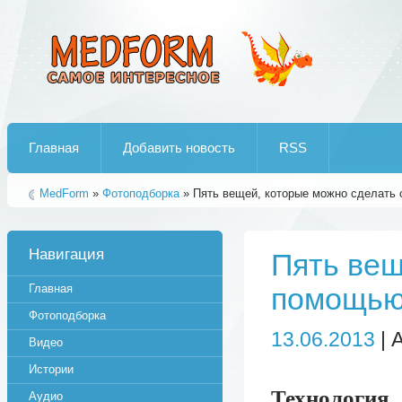
Лучшие рипы от jumo aka end
Главная
Добавить новость
RSS
MedForm
»
Фотоподборка
» Пять вещей, которые можно сделать 
Навигация
Пять вещ
Главная
помощью 
Фотоподборка
13.06.2013
| 
Видео
Истории
Технология
Аудио