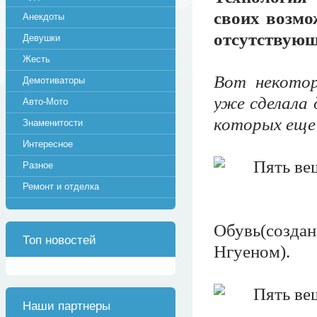
своих возмо
Анекдоты
отсутствующи
Девушки
Жесть
Вот некотор
Демотиваторы
уже сделала 
Авто-Мото
которых еще 
Знаменитости
Интересное
Разное
Ремонт и отделка
Обувь(созд
Топ новостей
Нгуеном).
Наши партнеры