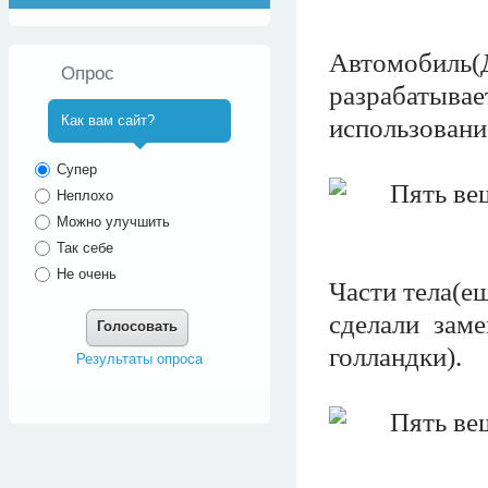
Автомобил
Опрос
разрабатывае
Как вам сайт?
использовани
^
Супер
Неплохо
Можно улучшить
Так себе
Не очень
Части тела(е
сделали зам
Голосовать
голландки).
Результаты опроса