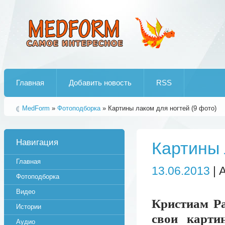
Лучшие рипы от jumo aka end
Главная
Добавить новость
RSS
MedForm
»
Фотоподборка
» Картины лаком для ногтей (9 фото)
Навигация
Картины 
Главная
13.06.2013
| 
Фотоподборка
Видео
Кристиам Ра
Истории
cвои карти
Аудио