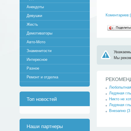
Анекдоты
Коментариев:(
Девушки
Жесть
Поделит
Демотиваторы
Авто-Мото
Знаменитости
Уважаемы
Мы реко
Интересное
Разное
Ремонт и отделка
РЕКОМЕН
Любопытная 
Ледяная глы
Топ новостей
Никто не хо
Ледяная глы
Внезапно (3
Наши партнеры