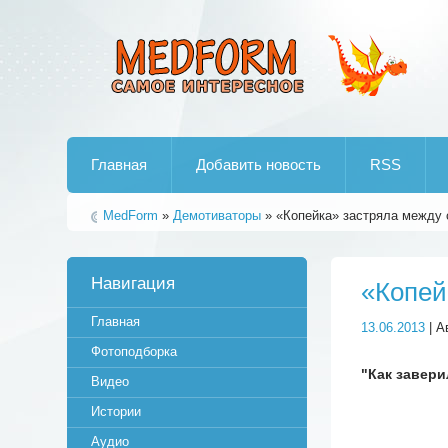
Лучшие рипы от jumo aka end
Главная
Добавить новость
RSS
MedForm
»
Демотиваторы
» «Копейка» застряла между 
Навигация
«Копей
Главная
13.06.2013
| А
Фотоподборка
"Как завери
Видео
Истории
Аудио