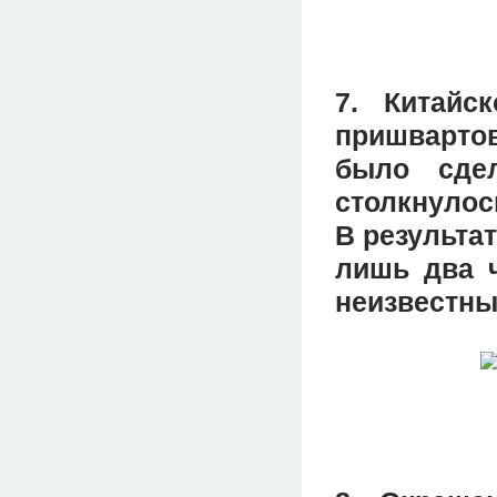
7. Китайс
пришварто
было сдел
столкнулос
В результа
лишь два ч
неизвестны