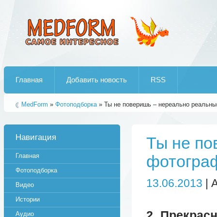
Лучшие рипы от jumo aka end
Главная
Добавить новость
RSS
MedForm
»
Фотоподборка
» Ты не поверишь – нереально реальн
Навигация
Ты не по
Главная
фотогра
Фотоподборка
13.06.2013
| 
Видео
Истории
2. Прекрас
Аудио