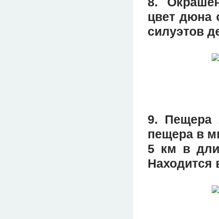
8. Окраше
цвет дюна 
силуэтов д
9. Пещера 
пещера в м
5 км в дли
Находится 