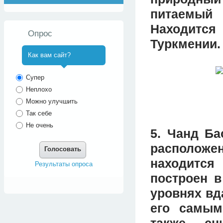
питаемый
Находитс
Опрос
Туркмении.
Как вам сайт?
^
Супер
Неплохо
Можно улучшить
Так себе
Не очень
5. Чанд Ба
расположе
Голосовать
находится
Результаты опроса
построен в
уровнях вд
его самым
также сн