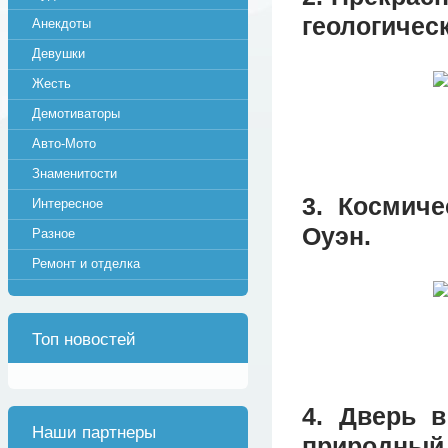
геологическ
Анекдоты
Девушки
Жесть
Демотиваторы
Авто-Мото
Знаменитости
3. Космич
Интересное
Оуэн.
Разное
Ремонт и отделка
Топ новостей
4. Дверь в
Наши партнеры
природный