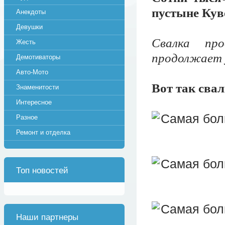
пустыне Кув
Анекдоты
Девушки
Свалка про
Жесть
продолжает 
Демотиваторы
Авто-Мото
Вот так сва
Знаменитости
Интересное
Разное
Ремонт и отделка
Топ новостей
Наши партнеры