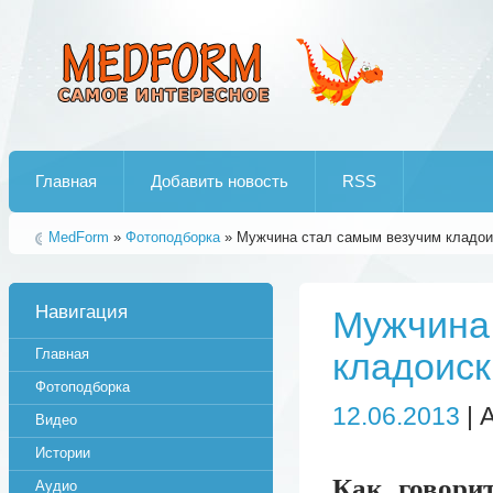
Лучшие рипы от jumo aka end
Главная
Добавить новость
RSS
MedForm
»
Фотоподборка
» Мужчина стал самым везучим кладои
Навигация
Мужчина
Главная
кладоиск
Фотоподборка
12.06.2013
| 
Видео
Истории
Как говорит
Аудио