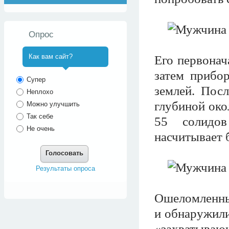
Опрос
Как вам сайт?
Его первонач
затем прибор
^
Супер
землей. Посл
Неплохо
глубиной око
Можно улучшить
Так себе
55 солидо
Не очень
насчитывает б
Голосовать
Результаты опроса
Ошеломленные
и обнаружили
«захваты