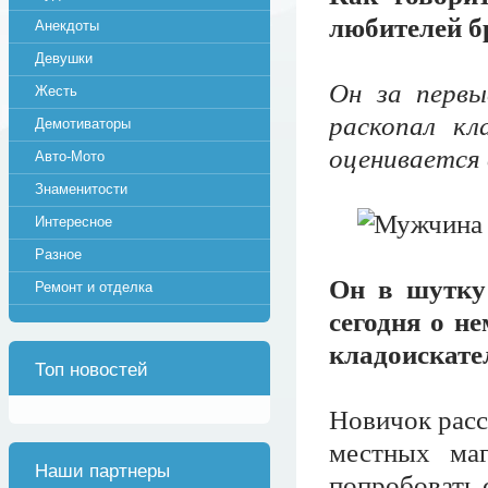
любителей б
Анекдоты
Девушки
Он за первы
Жесть
раскопал к
Демотиваторы
оценивается 
Авто-Мото
Знаменитости
Интересное
Разное
Он в шутку
Ремонт и отделка
сегодня о не
кладоискате
Топ новостей
Новичок расс
местных маг
Наши партнеры
попробовать 