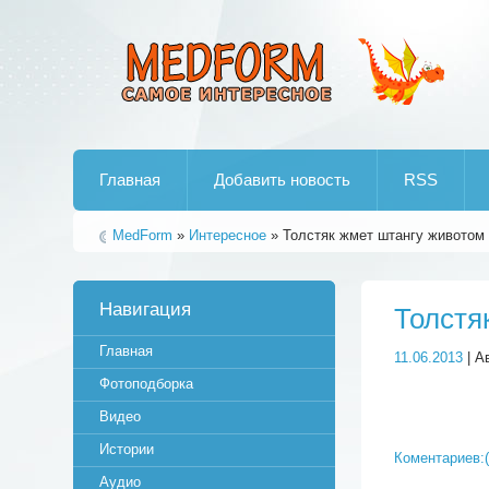
Лучшие рипы от jumo aka end
Главная
Добавить новость
RSS
MedForm
»
Интересное
» Толстяк жмет штангу животом
Навигация
Толстя
Главная
11.06.2013
| А
Фотоподборка
Видео
Истории
Коментариев:(
Аудио