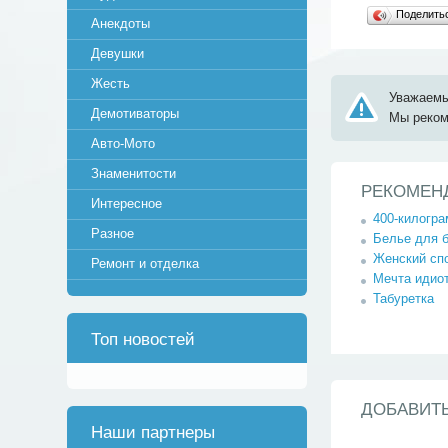
Поделит
Анекдоты
Девушки
Жесть
Уважаемы
Демотиваторы
Мы реко
Авто-Мото
Знаменитости
РЕКОМЕН
Интересное
400-килогра
Разное
Белье для 
Женский спо
Ремонт и отделка
Мечта идио
Табуретка
Топ новостей
ДОБАВИТ
Наши партнеры