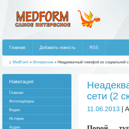
Лучшие рипы от jumo aka end
Главная
Добавить новость
RSS
MedForm
»
Интересное
» Неадекватный гомофоб из социальной се
Навигация
Неадеква
Главная
сети (2 
Фотоподборка
11.06.2013
| 
Видео
Истории
Порой туп
Аудио