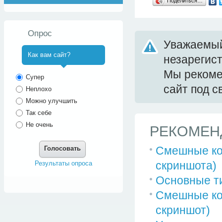
Поделиться…
Опрос
Уважаемый
Как вам сайт?
незарегис
Мы реком
^
Супер
сайт под 
Неплохо
Можно улучшить
Так себе
Не очень
РЕКОМЕН
Смешные ко
Голосовать
скриншота)
Результаты опроса
Основные т
Смешные ко
скриншот)