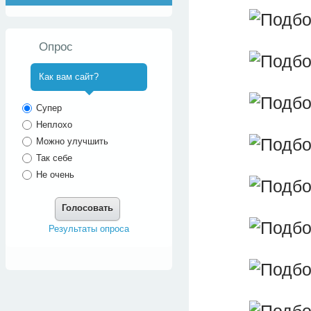
Опрос
Как вам сайт?
^
Супер
Неплохо
Можно улучшить
Так себе
Не очень
Голосовать
Результаты опроса