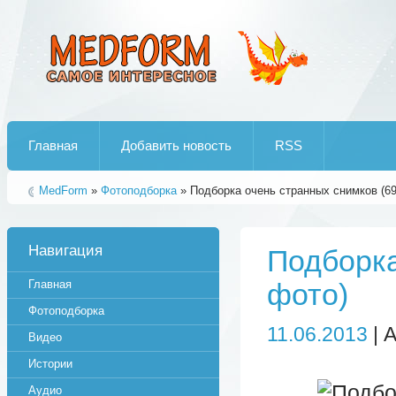
Лучшие рипы от jumo aka end
Главная
Добавить новость
RSS
MedForm
»
Фотоподборка
» Подборка очень странных снимков (69
Навигация
Подборка
Главная
фото)
Фотоподборка
11.06.2013
| 
Видео
Истории
Аудио