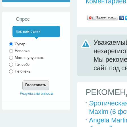
Коментариев:
Поделиться…
Опрос
Как вам сайт?
Уважаемый
^
Супер
незарегис
Неплохо
Можно улучшить
Мы реком
Так себе
сайт под 
Не очень
Голосовать
РЕКОМЕН
Результаты опроса
Эротическа
Maxim (6 фо
Angela Marti