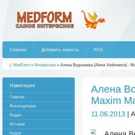
Лучшие рипы от jumo aka end
Главная
Добавить новость
RSS
MedForm
»
Интересное
» Алена Водонаева (Alena Vodonaeva) - M
Навигация
Алена Во
Главная
Maxim М
Фотоподборка
11.06.2013
| 
Видео
Истории
Аудио