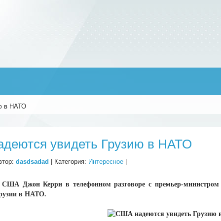
ю в НАТО
деются увидеть Грузию в НАТО
втор:
dasdsadad
| Категория:
Интересное
|
ь США Джон Керри в телефонном разговоре с премьер-министром
Грузии в НАТО.