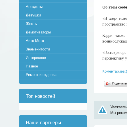
Анекдоты
Об этом сооб
Девушки
«В ходе теле
Жесть
пространство 
Демотиваторы
Керри также
Авто-Мото
военнослужа
Знаменитости
«Госсекретар
Интересное
перспективу 
Разное
Коментариев:(
Ремонт и отделка
Поделит
Топ новостей
Уважаемы
Мы реко
Наши партнеры