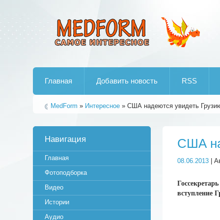
Лучшие рипы от jumo aka end
Главная
Добавить новость
RSS
MedForm
»
Интересное
» США надеются увидеть Грузи
Навигация
США на
Главная
08.06.2013
| А
Фотоподборка
Госсекретар
Видео
вступление 
Истории
Аудио