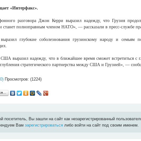
щает «Интерфакс».
фонного разговора Джон Керри выразил надежду, что Грузия продол
и станет полноправным членом НАТО», — рассказали в пресс-службе пра
 выразил глубокие соболезнования грузинскому народу и семьям 
щих.
ь США выразил надежду, что в ближайшее время сможет встретиться с г
углубления стратегического партнерства между США и Грузией», — сообщ
0)
Просмотров: (1224)
ься…
й посетитель, Вы зашли на сайт как незарегистрированный пользовател
мендуем Вам
зарегистрироваться
либо войти на сайт под своим именем.