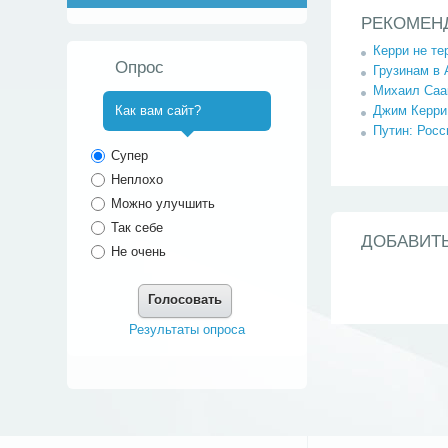
РЕКОМЕН
Керри не те
Опрос
Грузинам в
Михаил Саа
Джим Керри
Как вам сайт?
Путин: Росс
^
Супер
Неплохо
Можно улучшить
Так себе
ДОБАВИТ
Не очень
Голосовать
Результаты опроса