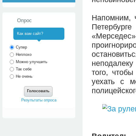
Напомним, 
Опрос
Петербург
Как вам сайт?
«Мерседес»
проигнор
^
Супер
остановитьс
Неплохо
неподалеку
Можно улучшить
Так себе
того, чтоб
Не очень
уехать с м
полицейског
Голосовать
Результаты опроса
Водитель 