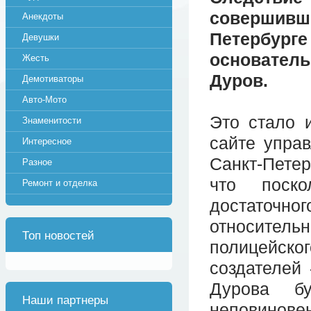
совершивше
Анекдоты
Петербурге
Девушки
основател
Жесть
Дуров.
Демотиваторы
Авто-Мото
Это стало 
Знаменитости
сайте упра
Интересное
Санкт-Петер
Разное
что поск
Ремонт и отделка
достаточног
относител
Топ новостей
полицейског
создателей
Дурова бу
Наши партнеры
неповинове