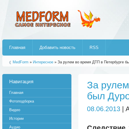
Лучшие рипы от jumo aka end
Главная
Добавить новость
RSS
MedForm
»
Интересное
» За рулем во время ДТП в Петербурге б
Навигация
За рулем
Главная
был Дур
Фотоподборка
08.06.2013
| 
Видео
Истории
Следствие 
Аудио