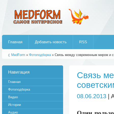
Лучшие рипы от jumo aka end
Главная
Добавить новость
RSS
MedForm
»
Фотоподборка
» Связь между современным миром и с
Навигация
Связь м
Главная
советски
Фотоподборка
08.06.2013
| 
Видео
Истории
Один пользо
Аудио