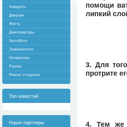
помощи ват
Анекдоты
липкий сло
Девушки
Жесть
Демотиваторы
Авто-Мото
Знаменитости
Интересное
3. Для тог
Разное
протрите е
Ремонт и отделка
Топ новостей
Наши партнеры
4. Тем же