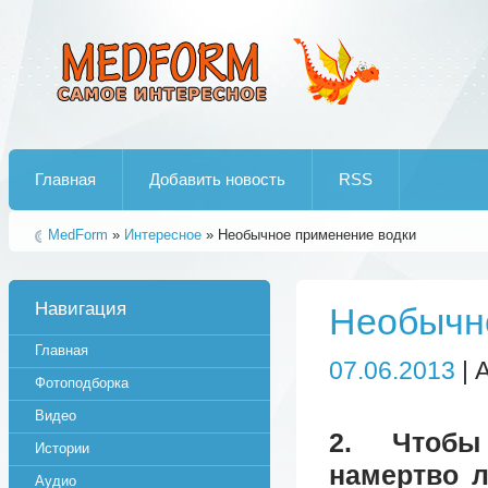
Лучшие рипы от jumo aka end
Главная
Добавить новость
RSS
MedForm
»
Интересное
» Необычное применение водки
Навигация
Необычн
Главная
07.06.2013
| 
Фотоподборка
Видео
2. Чтобы
Истории
намертво л
Аудио