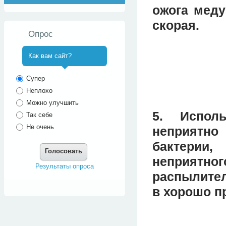
ожога меду
скорая.
Опрос
Как вам сайт?
^
Супер
Неплохо
Можно улучшить
5. Испол
Так себе
Не очень
неприятн
бактерии
Голосовать
неприятног
Результаты опроса
распылител
в хорошо п