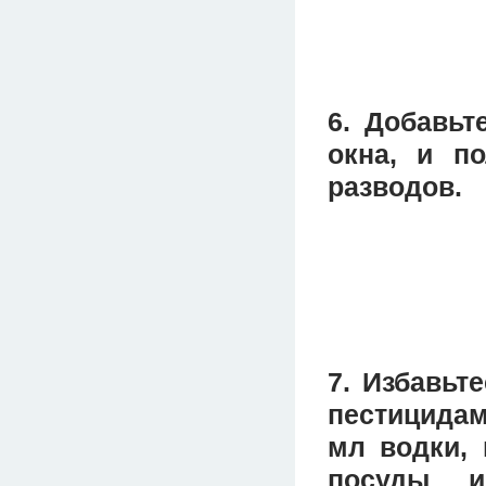
6. Добавьт
окна, и п
разводов.
7. Избавьт
пестицидам
мл водки, 
посуды и