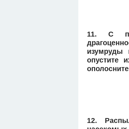
11. С п
драгоценно
изумруды 
опустите и
ополосните
12. Распы
насекомых 