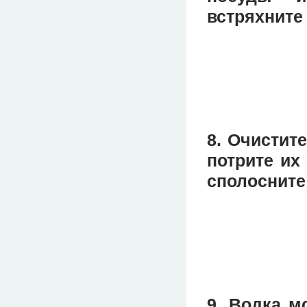
встряхните 
8. Очистит
потрите их
сполосните
9. Водка м