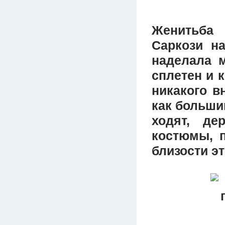
Женитьба
Саркози н
наделала 
сплетен и 
никакого в
как больши
ходят, де
костюмы, п
близости э