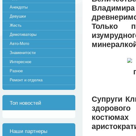
Владимира
Анекдоты
древнеримс
Девушки
Только п
Жесть
изумрудно
Демотиваторы
минералкой
Авто-Мото
Знаменитости
Интересное
Разное
Ремонт и отделка
Супруги Кл
Топ новостей
здоровог
костюма
аристократ
Наши партнеры