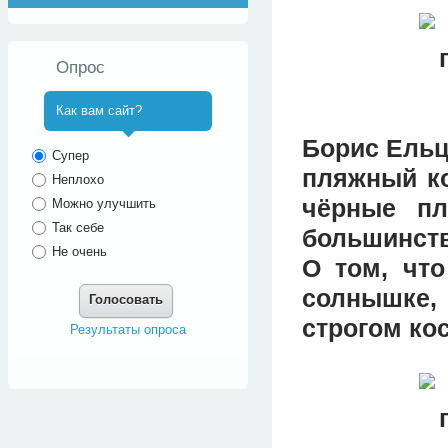
Опрос
Как вам сайт?
Борис Ельц
^
Супер
пляжный ко
Неплохо
чёрные пл
Можно улучшить
Так себе
большинств
Не очень
О том, что
солнышке
Голосовать
строгом ко
Результаты опроса