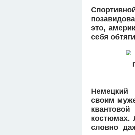
Спортивн
позавидов
это, амери
себя обтяг
Немецкий 
своим муже
квантовой
костюмах. 
словно да