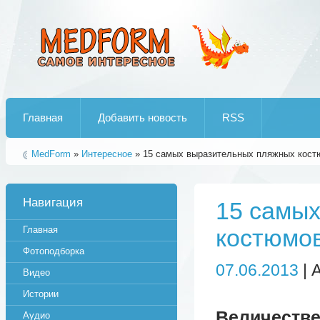
Лучшие рипы от jumo aka end
Главная
Добавить новость
RSS
MedForm
»
Интересное
» 15 самых выразительных пляжных кост
Навигация
15 самы
Главная
костюмов
Фотоподборка
07.06.2013
| 
Видео
Истории
Величест
Аудио