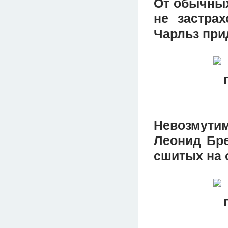
От обычных
не застра
Чарльз при
Невозмути
Леонид Бре
сшитых на 