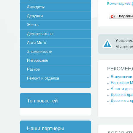
Коментариев:(
Анекдоты
Девушки
Поделит
Жесть
Демотиваторы
Уважаемы
Авто-Мото
Мы реко
Знаменитости
Интересное
РЕКОМЕН
Разное
Выпускники 
Ремонт и отделка
На трассе М
А вот и дев
Девочки дра
Топ новостей
Девочки с о
Наши партнеры