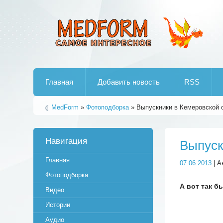
Лучшие рипы от jumo aka end
Главная
Добавить новость
RSS
MedForm
»
Фотоподборка
» Выпускники в Кемеровской 
Навигация
Выпуск
Главная
07.06.2013
| А
Фотоподборка
А вот так б
Видео
Истории
Аудио