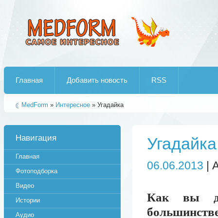
Лучшие рипы от jumo aka end
Главная
Добавить новость
RSS
MedForm
»
Интересное
» Угадайка
Навигация
Угадайка
Главная
06.06.2013
| 
Фотоподборка
Видео
Как вы ду
Истории
большинст
Аудио