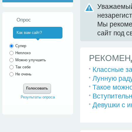
Уважаемый
незарегис
Опрос
Мы реком
сайт под 
Как вам сайт?
^
Супер
Неплохо
РЕКОМЕН
Можно улучшить
Так себе
Классные за
Не очень
Лунную раду
Такое можно
Голосовать
Вступительн
Результаты опроса
Девушки с и