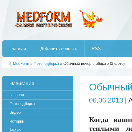
Лучшие рипы от jumo aka end
Главная
Добавить новость
RSS
MedForm
»
Фотоподборка
» Обычный вечер в общаге (3 фото)
Навигация
Обычный 
Главная
06.06.2013
| 
Фотоподборка
Видео
Когда ваши
Истории
теплыми л
Аудио