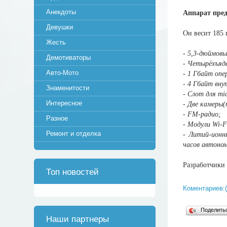
Анекдоты
Аппарат пре
Девушки
Он весит 185 г
Жесть
- 5,3-дюймовы
Демотиваторы
- Четырёхъяд
Авто-Мото
- 1 Гбайт оп
- 4 Гбайт вн
Знаменитости
- Слот для m
Интересное
- Две камеры(
- FM-радио;
Разное
- Модули Wi-Fi
Ремонт и отделка
- Литий-ионн
часов автоно
Разработчики 
Топ новостей
Коментариев:(
Поделит
Наши партнеры