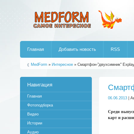
Лучшие рипы от jumo aka end
Главная
Добавить новость
RSS
MedForm
»
Интересное
» Смартфон-''двухсимник'' Explay 
Навигация
Смартфо
Главная
06.06.2013
| А
Фотоподборка
Среди выпус
Видео
карт и расш
Истории
Аудио