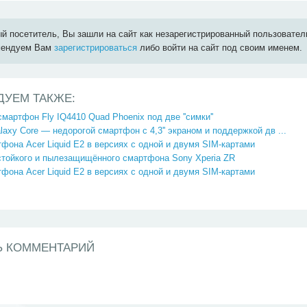
й посетитель, Вы зашли на сайт как незарегистрированный пользовател
мендуем Вам
зарегистрироваться
либо войти на сайт под своим именем.
ДУЕМ ТАКЖЕ:
 смартфон Fly IQ4410 Quad Phoenix под две ''симки''
axy Core — недорогой смартфон c 4,3'' экраном и поддержкой дв ...
фона Acer Liquid E2 в версиях с одной и двумя SIM-картами
стойкого и пылезащищённого смартфона Sony Xperia ZR
фона Acer Liquid E2 в версиях с одной и двумя SIM-картами
Ь КОММЕНТАРИЙ