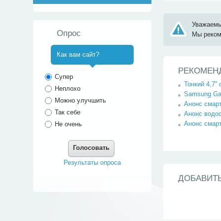
Уважаемы
Опрос
Мы реко
Как вам сайт?
РЕКОМЕН
^
Супер
Тонкий 4,7''
Неплохо
Samsung Gal
Можно улучшить
Анонс смарт
Так себе
Анонс водо
Анонс смарт
Не очень
Голосовать
Результаты опроса
ДОБАВИТ