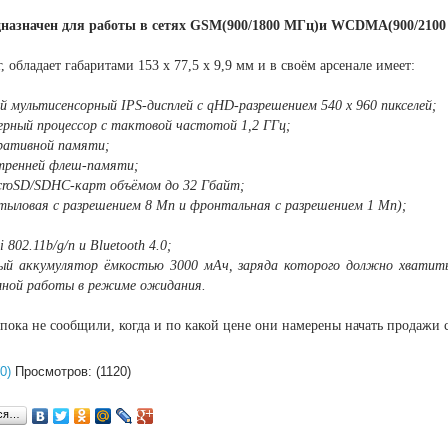
дназначен для работы в сетях GSM(900/1800 МГц)и WCDMA(900/2100
, обладает габаритами 153 х 77,5 х 9,9 мм и в своём арсенале имеет:
й мультисенсорный IPS-дисплей с qHD-разрешением 540 x 960 пикселей;
ерный процессор с тактовой частотой 1,2 ГГц;
еративной памяти;
утренней флеш-памяти;
icroSD/SDHC-карт объёмом до 32 Гбайт;
тыловая с разрешением 8 Мп и фронтальная с разрешением 1 Мп);
 802.11b/g/n и Bluetooth 4.0;
ый аккумулятор ёмкостью 3000 мАч, заряда которого должно хватить 
мной работы в режиме ожидания.
пока не сообщили, когда и по какой цене они намерены начать продажи 
0)
Просмотров: (1120)
ься…