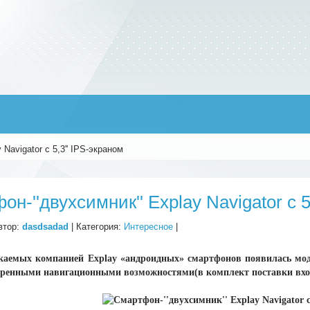
Navigator с 5,3'' IPS-экраном
н-''двухсимник'' Explay Navigator с 5
втор:
dasdsadad
| Категория:
Интересное
|
каемых компанией Explay «андроидных» смартфонов появилась моде
иренными навигационными возможностями(в комплект поставки вход