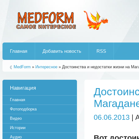
Лучшие рипы от jumo aka end
Главная
Добавить новость
RSS
MedForm
»
Интересное
» Достоинства и недостатки жизни на Маг
Навигация
Достоинс
Главная
Магадан
Фотоподборка
06.06.2013
| 
Видео
Истории
Вот достои
Аудио