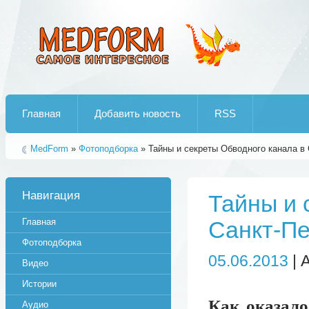
Лучшие рипы от jumo aka end
Главная
Добавить новость
RSS
MedForm
»
Фотоподборка
» Тайны и секреты Обводного канала в 
Навигация
Тайны и 
Главная
Санкт-Пе
Фотоподборка
05.06.2013
| 
Видео
Истории
Как оказало
Аудио