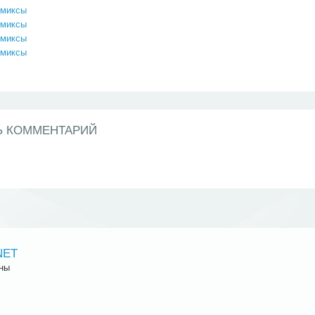
омиксы
омиксы
омиксы
омиксы
Ь КОММЕНТАРИЙ
NET
ны