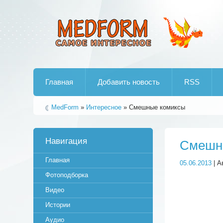
Лучшие рипы от jumo aka end
Главная
Добавить новость
RSS
MedForm
»
Интересное
» Смешные комиксы
Навигация
Смешн
Главная
05.06.2013
| А
Фотоподборка
Видео
Истории
Аудио