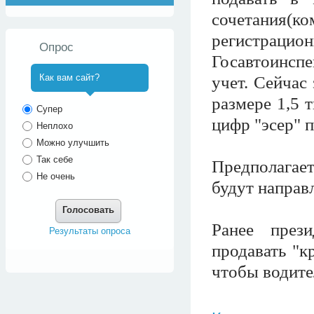
сочетания(
регистрац
Опрос
Госавтоинспе
Как вам сайт?
учет. Сейчас
размере 1,5 
^
Супер
цифр "эсер" п
Неплохо
Можно улучшить
Так себе
Предполагает
Не очень
будут направ
Голосовать
Ранее през
Результаты опроса
продавать "к
чтобы водите