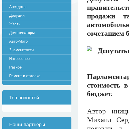
правительст
Анекдоты
продажи т
Девушки
автомобиль
Жесть
сочетанием б
Демотиваторы
Авто-Мото
Знаменитости
Интересное
Разное
Парламента
Ремонт и отделка
стоимость в
бюджет.
Топ новостей
Автор иници
Михаил Серд
Наши партнеры
подавать в 