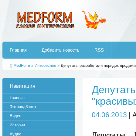
Лучшие рипы от jumo aka end
Главная
Добавить новость
RSS
MedForm
»
Интересное
» Депутаты разработали порядок продажи
Навигация
Депутаты
Главная
"красивы
Фотоподборка
04.06.2013
| 
Видео
Истории
Депутаты 
Аудио