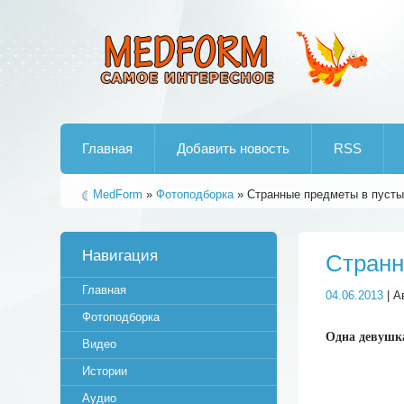
Лучшие рипы от jumo aka end
Главная
Добавить новость
RSS
MedForm
»
Фотоподборка
» Странные предметы в пусты
Навигация
Странн
Главная
04.06.2013
| А
Фотоподборка
Одна девушка
Видео
Истории
Аудио