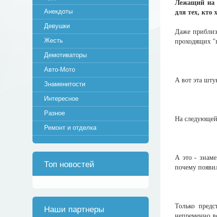
Лежащий на г
Анекдоты
для тех, кто
Девушки
Даже приблиз
Жесть
проходящих "
Демотиваторы
Авто-Мото
А вот эта шту
Знаменитости
Интересное
Разное
На следующей 
Ремонт и отделка
А это - знам
Топ новостей
почему появил
Только предс
Наши партнеры
непременно во