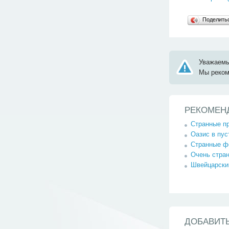
Поделит
Уважаемы
Мы реко
РЕКОМЕН
Странные пр
Оазис в пус
Странные ф
Очень стран
Швейцарски
ДОБАВИТ