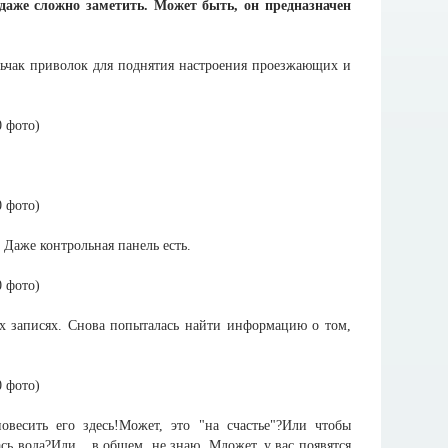
даже сложно заметить. Может быть, он предназначен
ельчак приволок для поднятия настроения проезжающих и
 Даже контрольная панель есть.
х записях. Снова попыталась найти информацию о том,
повесить его здесь!Может, это "на счастье"?Или чтобы
ь вода?Или... в общем, не знаю. Мложет, у вас появятся