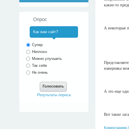
какие-то пре
Опрос
А некоторые п
Как вам сайт?
^
Супер
Неплохо
Можно улучшить
Представляет
Так себе
наверняка мож
Не очень
Голосовать
А это еще оди
Результаты опроса
Вот такие за
Коментариев:(