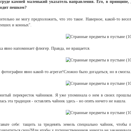
руде камней маленький указатель направления. Его, в принципе, 
 ходит пешком?
ительно не могу предположить, что это такое. Наверное, какой-то вес
пеших и конных".
ка явно напоминает флюгер. Правда, не вращается.
фотографии явно какой-то агрегат!Сложно было догадаться, но я смогла.
енитый перекресток чайников. Я уже упоминала о нем в своих прошлы
ась эта традиция - оставлять чайник здесь - но опять ничего не нашла.
тавьте себе: тащить за тридевять земель специально чайник, чтобы 
звратиться сюда?Или чтобы у путешественников никогда не заканчивалас