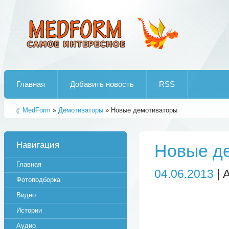
Лучшие рипы от jumo aka end
Главная
Добавить новость
RSS
MedForm
»
Демотиваторы
» Новые демотиваторы
Навигация
Новые д
Главная
04.06.2013
| 
Фотоподборка
Видео
Истории
Аудио