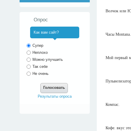
Волчок или Юл
Опрос
Как вам сайт?
Часы Montana
^
Супер
Неплохо
Мой первый м
Можно улучшить
Так себе
Не очень
Пульвелизатор
Голосовать
Результаты опроса
Компас.
Кофе. вкус эт