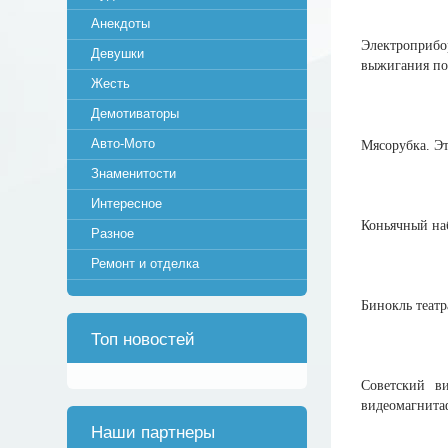
Анекдоты
Электроприбо
Девушки
выжигания по
Жесть
Демотиваторы
Авто-Мото
Мясорубка. Эт
Знаменитости
Интересное
Коньячный наб
Разное
Ремонт и отделка
Бинокль театр
Топ новостей
Советский в
видеомагнитаф
Наши партнеры