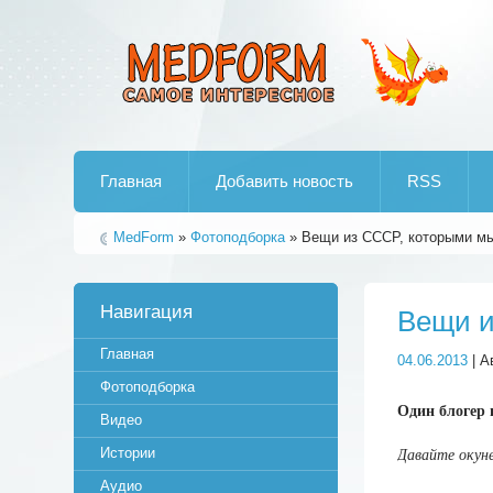
Лучшие рипы от jumo aka end
Главная
Добавить новость
RSS
MedForm
»
Фотоподборка
» Вещи из СССР, которыми мы
Навигация
Вещи и
Главная
04.06.2013
| А
Фотоподборка
Один блогер 
Видео
Истории
Давайте окуне
Аудио