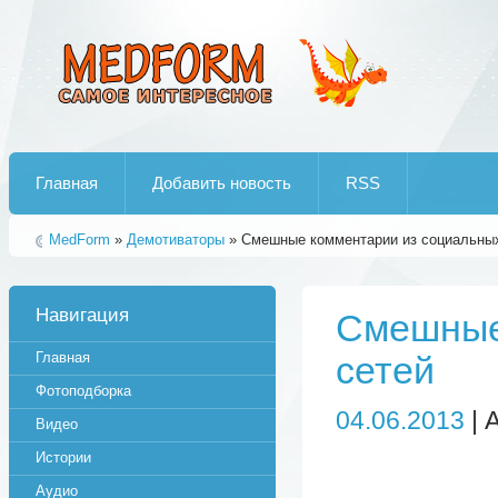
Лучшие рипы от jumo aka end
Главная
Добавить новость
RSS
MedForm
»
Демотиваторы
» Смешные комментарии из социальных
Навигация
Смешные
Главная
сетей
Фотоподборка
04.06.2013
| 
Видео
Истории
Аудио