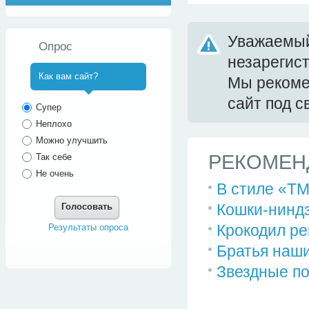
Уважаемый
Опрос
незарегис
Как вам сайт?
Мы реком
сайт под 
^
Супер
Неплохо
Можно улучшить
РЕКОМЕН
Так себе
Не очень
В стиле «T
Кошки-нинд
Голосовать
Крокодил р
Результаты опроса
Братья наш
Звездные по