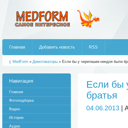
Лучшие рипы от jumo aka end
Главная
Добавить новость
RSS
MedForm
»
Демотиваторы
» Если бы у черепашек-ниндзя были бр
Навигация
Если бы 
Главная
братья
Фотоподборка
04.06.2013
| 
Видео
Истории
Аудио