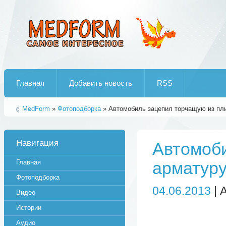
Лучшие рипы от jumo aka end
Главная
Добавить новость
RSS
MedForm
»
Фотоподборка
» Автомобиль зацепил торчащую из пли
Навигация
Автомоби
Главная
арматуру
Фотоподборка
04.06.2013
| 
Видео
Истории
Аудио