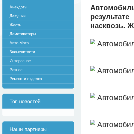
Автомобиль
Анекдоты
результа
Девушки
насквозь. Ж
Жесть
Демотиваторы
Авто-Мото
Знаменитости
Интересное
Разное
Ремонт и отделка
Топ новостей
Наши партнеры