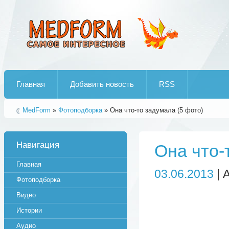
Лучшие рипы от jumo aka end
Главная
Добавить новость
RSS
MedForm
»
Фотоподборка
» Она что-то задумала (5 фото)
Навигация
Она что-
Главная
03.06.2013
| 
Фотоподборка
Видео
Истории
Аудио